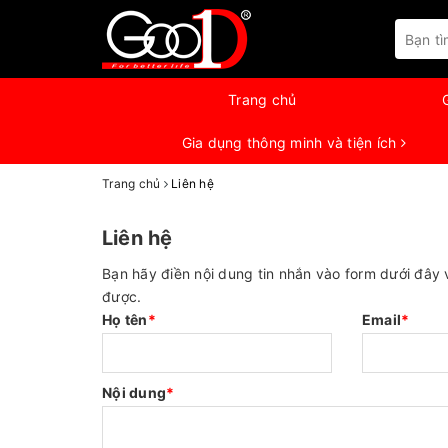
Trang chủ
Gia dụng thông minh và tiện ích
Trang chủ
Liên hệ
Liên hệ
Bạn hãy điền nội dung tin nhắn vào form dưới đây v
được.
Họ tên
*
Email
*
Nội dung
*