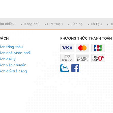
ếm nhiều:
• Trang chủ
• Giới thiệu
• Liên hệ
• Tài liệu
• D
SÁCH
PHƯƠNG THỨC THANH TOÁN
ách tổng thầu
ách nhà phân phối
ách đại lý
ách vận chuyển
ách đổi trả hàng