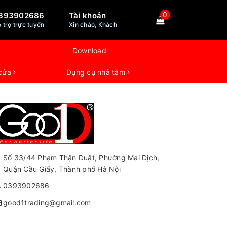
0
393902686
Tài khoản
 trợ trực tuyến
Xin chào, Khách
Download
 cửa
Dụng cụ nhà tắm
Số 33/44 Phạm Thận Duật, Phường Mai Dịch,
Quận Cầu Giấy, Thành phố Hà Nội
0393902686
good1trading@gmail.com