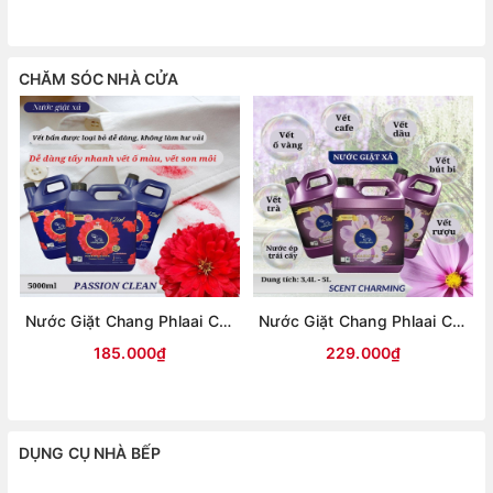
CHĂM SÓC NHÀ CỬA
Nước Giặt Chang Phlaai Can 3,4 Lít Đậm Đặc Lưu Hương Lâu
Nước Giặt Chang Phlaai Can 5 Lít Đậm Đặc Lưu Hương Lâu Siêu Tiết Kiệm
185.000₫
229.000₫
DỤNG CỤ NHÀ BẾP