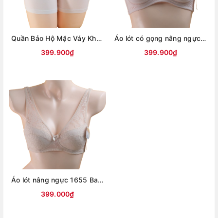
Quần Bảo Hộ Mặc Váy Không Lộ Viền Mềm Mát Lạnh Co Giãn Thoải Mái -303
Áo lót có gọng nâng ngực hoàn hảo mút đệm vừa- 1659
399.900₫
399.900₫
Áo lót nâng ngực 1655 Basil nữ đệm ~4cm chống hằn định hình cao cấp
399.000₫