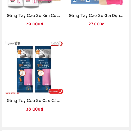
Găng Tay Cao Su Kim Cương Có Móc Treo - Găng Tay Rửa Chén Bát Siêu Dai
Găng Tay Cao Su Gia Dụng Hồng Ngọc - Găng Tay Rửa Chén Bát Giặt Giũ Quần Áo
29.000₫
27.000₫
Găng Tay Cao Su Cao Cấp Hàn Quốc Có Móc Treo MJ
38.000₫