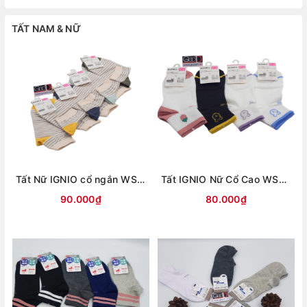
TẤT NAM & NỮ
Tất Nữ IGNIO cổ ngắn WS09 - Tất Nhật Khử Mùi Công Nghệ Giữ Ấm
Tất IGNIO Nữ Cổ Cao WS08 Công Nghệ Nhật Bản
90.000₫
80.000₫