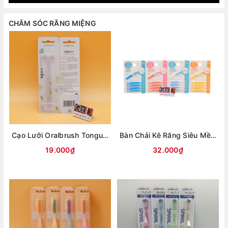
CHĂM SÓC RĂNG MIỆNG
Cạo Lưỡi Oralbrush Tongue Cleaner Hàn Quốc
Bàn Chải Kẽ Răng Siêu Mềm O-Zone 0.6mm
19.000₫
32.000₫