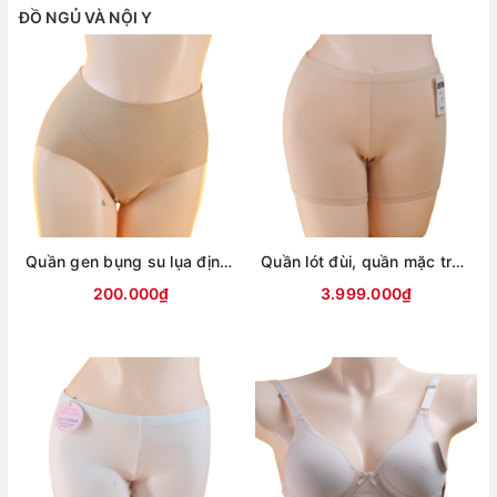
ĐỒ NGỦ VÀ NỘI Y
Quần gen bụng su lụa định hình chống cuộn, không lộ viền- GEN2XL
Quần lót đùi, quần mặc trong váy thông hơi siêu mát G904
200.000₫
3.999.000₫