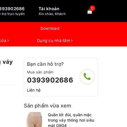
0
393902686
Tài khoản
 trợ trực tuyến
Xin chào, Khách
Download
 cửa
Dụng cụ nhà tắm
g váy
Bạn cần hỗ trợ?
Mua sản phẩm
0393902686
Liên hệ
Sản phẩm vừa xem
Quần lót đùi, quần mặc
trong váy thông hơi siêu
mát G904