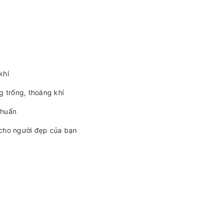
khí
g trống, thoáng khí
khuẩn
 cho người đẹp của bạn