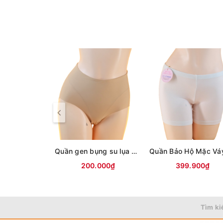
Quần gen bụng su lụa định hình chống cuộn, không lộ viền- GEN2XL
200.000₫
399.900₫
Tìm ki