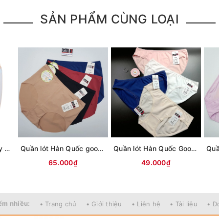
SẢN PHẨM CÙNG LOẠI
Quần Bảo Hộ Mặc Váy Không Lộ Viền Mềm Mát Lạnh Co Giãn Thoải Mái -303
Quần lót Hàn Quốc good1 GP 1366
Quần lót Hàn Quốc Good1 GP 1752
65.000₫
49.000₫
ếm nhiều:
• Trang chủ
• Giới thiệu
• Liên hệ
• Tài liệu
• D