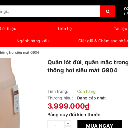
0
Hỗ
Giới thiệu
Liên hệ
Tài liệu
Ngành hàng vải
Giặt giũ & Chăm sóc nhà
 thông hơi siêu mát G904
Quần lót đùi, quần mặc tron
thông hơi siêu mát G904
Tình trạng:
Còn hàng
Thương hiệu:
Đang cập nhật
3.999.000₫
Bảng quy đổi kích thước
+
MUA NGAY