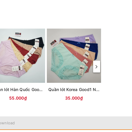
Quần lót Hàn Quốc Good1 GP 1751
Quần lót Korea Good1 No GP 1656
55.000₫
35.000₫
55.0
ownload