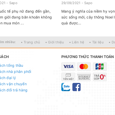
021 - Sapo
29/09/2021 - Sapo
ốc tế phụ nữ đang đến gần,
Mang ý nghĩa của niềm hy vọn
m giới đang băn khoăn không
sức sống mới, cây thông Noel 
ọn mua món ...
quà được...
ếm nhiều:
• Trang chủ
• Giới thiệu
• Liên hệ
• Tài liệu
• D
SÁCH
PHƯƠNG THỨC THANH TOÁN
ách tổng thầu
ách nhà phân phối
ách đại lý
ách vận chuyển
ách đổi trả hàng