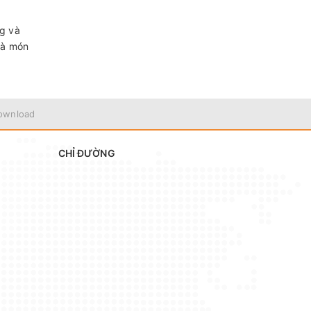
g và
là món
ownload
CHỈ ĐƯỜNG