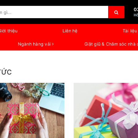
0
Hỗ
Giới thiệu
Liên hệ
Tài liệu
Ngành hàng vải
Giặt giũ & Chăm sóc nhà
TỨC