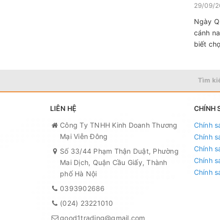
29/09/2
Ngày Qu
cánh na
biết ch
Tìm ki
LIÊN HỆ
CHÍNH 
Công Ty TNHH Kinh Doanh Thương
Chính s
Mại Viễn Đông
Chính s
Chính s
Số 33/44 Phạm Thận Duật, Phường
Chính s
Mai Dịch, Quận Cầu Giấy, Thành
Chính s
phố Hà Nội
0393902686
(024) 23221010
good1trading@gmail.com