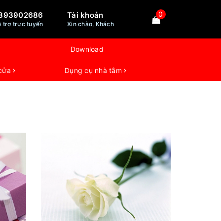
0
393902686
Tài khoản
 trợ trực tuyến
Xin chào, Khách
Download
 cửa
Dụng cụ nhà tắm