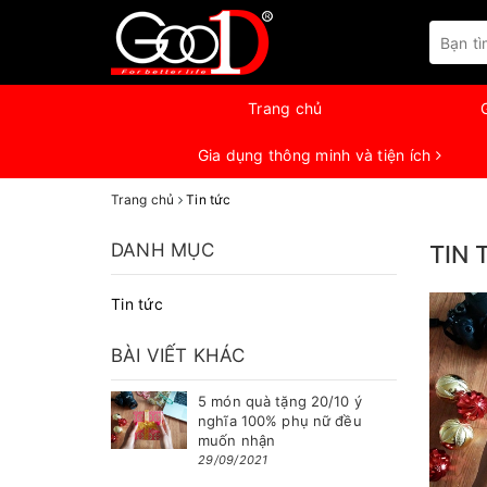
Trang chủ
Gia dụng thông minh và tiện ích
Trang chủ
Tin tức
DANH MỤC
TIN 
Tin tức
BÀI VIẾT KHÁC
5 món quà tặng 20/10 ý
nghĩa 100% phụ nữ đều
muốn nhận
29/09/2021